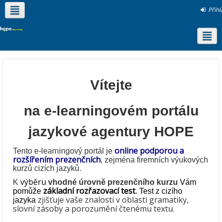
Přihl
Čeština ‎(cs)‎
Vítejte
na e-learningovém portálu
jazykové agentury HOPE
online podporou a
Tento e-learningový portál je
rozšířením prezenčních
, zejména firemních výukových
kurzů cizích jazyků.
výběru
K
vhodné úrovně prezenčního kurzu
Vám
základní rozřazovací test
pomůže
. Test z cizího
zjišťuje vaše znalosti v oblasti gramatiky,
jazyka
slovní zásoby a porozumění čtenému textu.