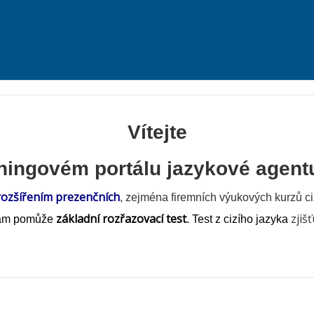
Vítejte
rningovém portálu jazykové agen
rozšířením prezenčních
, zejména firemních výukových kurzů ci
základní rozřazovací test
zjišť
ám pomůže
. Test z cizího jazyka