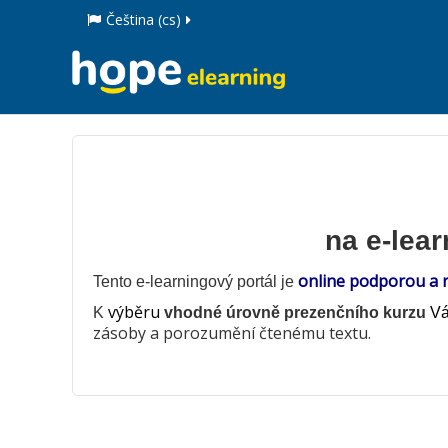
Čeština ‎(cs)‎
na e-lea
online podporou a 
Tento e-learningový portál je
výběru
K
vhodné úrovně prezenčního kurzu
V
zásoby a porozumění čtenému textu.